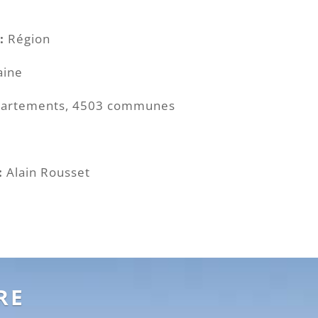
:
Région
aine
artements, 4503 communes
:
Alain Rousset
RE